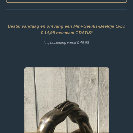
Bestel vandaag en ontvang een Mini-Geluks-Beeldje t.w.v.
€ 14,95 helemaal GRATIS*
*bij besteding vanaf € 49,95