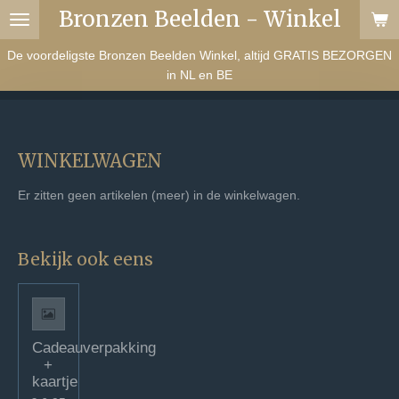
Bronzen Beelden - Winkel
Ga
direct
De voordeligste Bronzen Beelden Winkel, altijd GRATIS BEZORGEN
naar
in NL en BE
de
hoofdinhoud
WINKELWAGEN
Er zitten geen artikelen (meer) in de winkelwagen.
Bekijk ook eens
Cadeauverpakking
+
kaartje