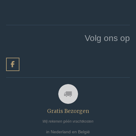
Volg ons op
F
a
c
e
b
o
o
Gratis Bezorgen
k
Wij rekenen géén vrachtkosten
in Nederland en België