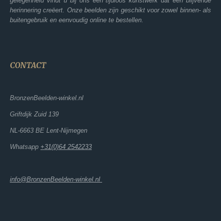
gelegenheid vindt u bij ons een tijdloos kunstwerk dat een blijvende
herinnering creëert. Onze beelden zijn geschikt voor zowel binnen- als
buitengebruik en eenvoudig online te bestellen.
CONTACT
BronzenBeelden-winkel.nl
Griftdijk Zuid 139
NL-6663 BE Lent-Nijmegen
Whatsapp
+31(0)64 2542233
info@BronzenBeelden-winkel.nl