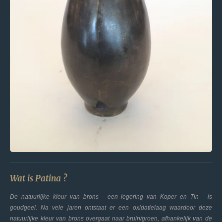
Wat is Patina ?
De natuurlijke kleur van brons - een legering van Koper en Tin - is
goudgeel. Na vele jaren ontstaat er een oxidatielaag waardoor deze
natuurlijke kleur van brons overgaat naar bruin/groen, afhankelijk van de