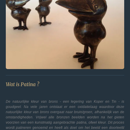
Wat is Patina ?
De natuurlijke kleur van brons - een legering van Koper en Tin - is
goudgeel. Na vele jaren ontstaat er een oxidatielaag waardoor deze
natuurlijke kleur van brons overgaat naar bruin/groen, afhankelijk van de
omstandigheden. Vrijwel alle bronzen beelden worden na het gieten
voorzien van een kunstmatig aangebrachte patina, ofwel kleur. Dit proces
wordt patineren genoemd en heeft als doel om het beeld een doorleefd