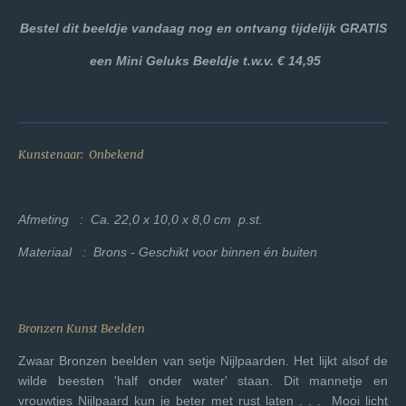
Bestel dit beeldje vandaag nog en ontvang tijdelijk GRATIS
een
Mini Geluks Beeldje t.w.v. € 14,95
Kunstenaar: Onbekend
Afmeting : Ca. 22,0 x 10,0 x 8,0 cm p.st.
Materiaal : Brons - Geschikt voor binnen én buiten
Bronzen Kunst Beelden
Zwaar Bronzen beelden van setje Nijlpaarden. Het lijkt alsof de
wilde beesten 'half onder water' staan. Dit mannetje en
vrouwtjes Nijlpaard kun je beter met rust laten . . . Mooi licht