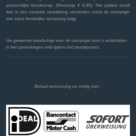
persoonlijke boodschap. (Meerprijs € 6,95). Het pakket wordt
dan in een neutrale verpakking verzonden zodat de ontvanger
een extra feestelijke verrassing krijgt.
Uw gewenste boodschap voor de ontvanger kunt u achterlaten
in het opmerkingen veld tijdens het bestelproces.
Betaal eenvoudig en veilig met :