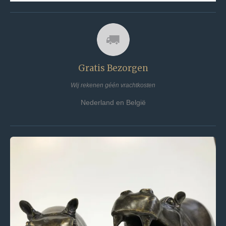
Gratis Bezorgen
Wij rekenen géén vrachtkosten
Nederland en België