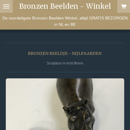
Bronzen Beelden - Winkel
Ga
direct
De voordeligste Bronzen Beelden Winkel, altijd GRATIS BEZORGEN
naar
in NL en BE
de
hoofdinhoud
BRONZEN BEELDJE - NIJLPAARDEN
Sculptuur in écht Brons