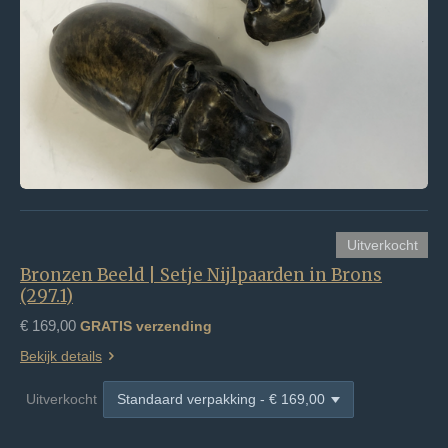
Uitverkocht
Bronzen Beeld | Setje Nijlpaarden in Brons
(297.1)
€ 169,00
GRATIS verzending
Bekijk details
Uitverkocht