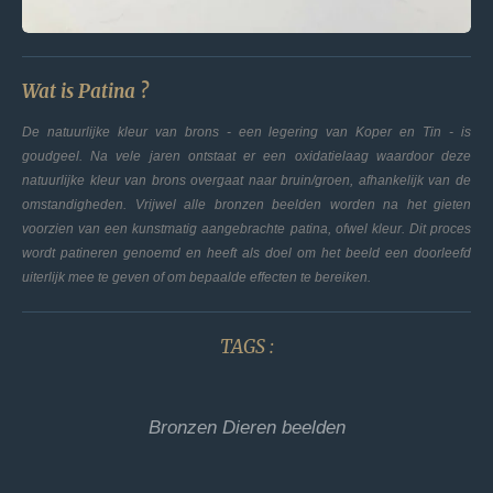
Wat is Patina ?
De natuurlijke kleur van brons - een legering van Koper en Tin - is
goudgeel. Na vele jaren ontstaat er een oxidatielaag waardoor deze
natuurlijke kleur van brons overgaat naar bruin/groen, afhankelijk van de
omstandigheden. Vrijwel alle bronzen beelden worden na het gieten
voorzien van een kunstmatig aangebrachte patina, ofwel kleur. Dit proces
wordt patineren genoemd en heeft als doel om het beeld een doorleefd
uiterlijk mee te geven of om bepaalde effecten te bereiken.
TAGS :
Bronzen Dieren beelden