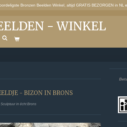
oordeligste Bronzen Beelden Winkel, altijd GRATIS BEZORGEN in NL 
EELDEN - WINKEL
Beta
ELDJE - BIZON IN BRONS
Sculptuur in écht Brons