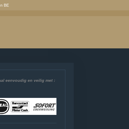
en BE
al eenvoudig en veilig met :