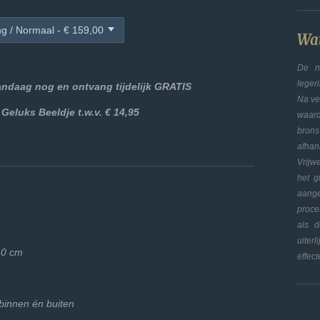
Wat
De na
leger
vandaag nog en ontvang tijdelijk GRATIS
Na ve
 Geluks Beeldje t.w.v. € 14,95
waar
bron
afha
Vrijw
het g
aange
proce
als 
uiter
0,0 cm
effect
binnen én buiten