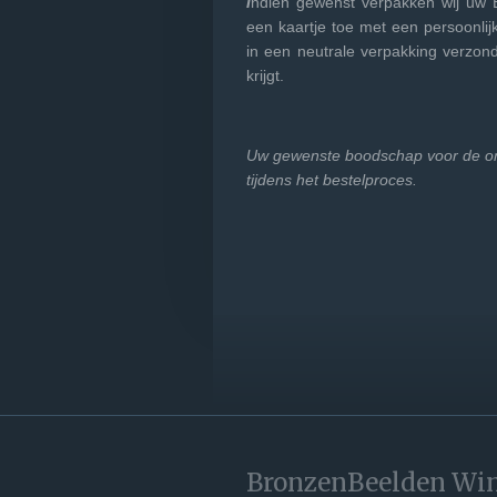
I
ndien gewenst verpakken wij uw 
een kaartje toe met een persoonlij
in een neutrale verpakking verzond
krijgt.
Uw gewenste boodschap voor de ont
tijdens het bestelproces.
BronzenBeelden Win