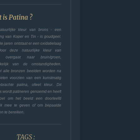
 is Patina ?
tuurlijke kleur van brons - een
ing van Koper en Tin - is goudgeel.
le jaren ontstaat er een oxidatielaag
door deze natuurlijke kleur van
s overgaat naar bruin/groen,
nkelijk van de omstandigheden.
el alle bronzen beelden worden na
ieten voorzien van een kunstmatig
brachte patina, ofwel kleur. Dit
s wordt patineren genoemd en heeft
doel om het beeld een doorleefd
lijk mee te geven of om bepaalde
en te bereiken.
TAGS :