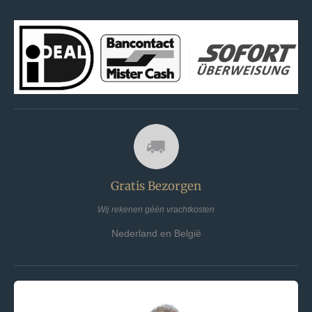
Gratis Bezorgen
Wij rekenen géén vrachtkosten
Nederland en België