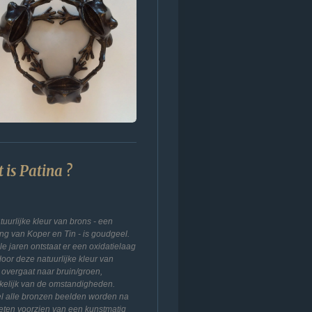
 is Patina ?
tuurlijke kleur van brons - een
ing van Koper en Tin - is goudgeel.
le jaren ontstaat er een oxidatielaag
oor deze natuurlijke kleur van
 overgaat naar bruin/groen,
kelijk van de omstandigheden.
el alle bronzen beelden worden na
ieten voorzien van een kunstmatig