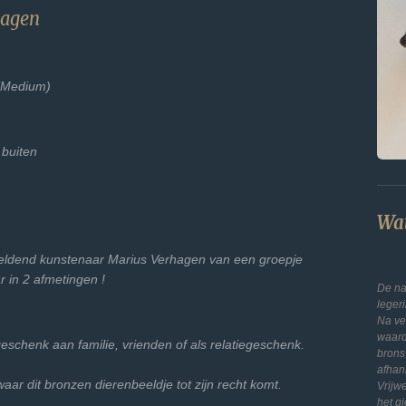
hagen
(Medium)
 buiten
Wat
eeldend kunstenaar Marius Verhagen van een groepje
r in 2 afmetingen !
De na
leger
Na ve
waard
s geschenk aan familie, vrienden of als relatiegeschenk.
brons
afhan
 waar dit bronzen dierenbeeldje tot zijn recht komt.
Vrijw
het g