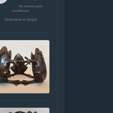
Wij rekenen géén
vrachtkosten
Nederland en België