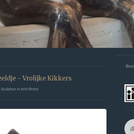
Beta
eldje - Vrolijke Kikkers
Sculptuur in écht Brons