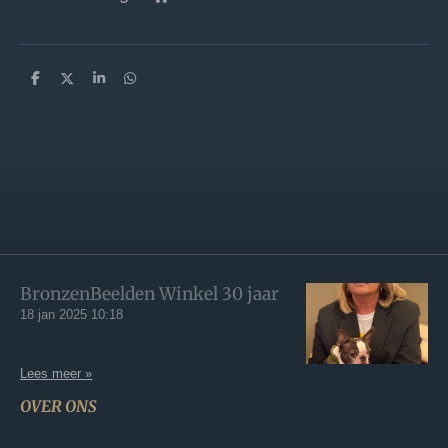
D
D
S
D
e
e
h
e
l
e
a
l
e
l
r
e
n
e
n
BronzenBeelden Winkel 30 jaar
18 jan 2025
10:18
Lees meer »
OVER ONS