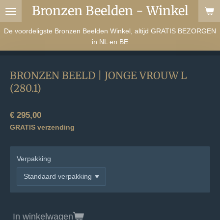
Bronzen Beelden - Winkel
Ga
direct
De voordeligste Bronzen Beelden Winkel, altijd GRATIS BEZORGEN
naar
in NL en BE
de
hoofdinhoud
BRONZEN BEELD | JONGE VROUW L
(280.1)
€ 295,00
GRATIS verzending
Verpakking
In winkelwagen