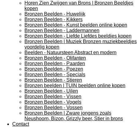
Horen Zien Zwijgen van Brons | Bronzen Beeldjes
kopen
Bronzen Beelden - Huwelijk
Bronzen Beelden - Kikkers
Bronzen Beelden - Kunst beelden online kopen
Bronzen Beelden - Laddermannen
Bronzen Beelden - Liefde Liefdes beeldjes kopen
Bronzen Beelden | Muziek Bronzen muziekbeeldjes
voordelig kopen
Beelden - Natuursteen Abstract en modern
Bronzen Beelden - Olifanten
Bronzen Beelden - Paarden
Bronzen Beelden - Poezen
Bronzen Beelden - Specials
Bronzen Beelden - Stieren
Bronzen beelden | TUIN beelden online kopen
Bronzen Beelden - Uilen
Bronzen Beelden - Vissen
Bronzen Beelden - Vogels
Bronzen Beelden - Vossen
Bronzen Beelden | Zware jongens zoals
Neushoorn, Bizon, Grizzly beer, Stier in brons
Contact