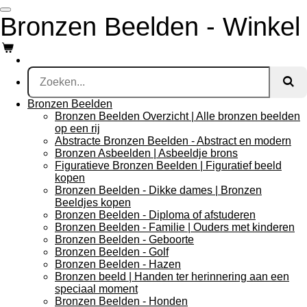
Ga
Bronzen Beelden - Winkel
direct
naar
de
hoofdinhoud
Bronzen Beelden
Bronzen Beelden Overzicht | Alle bronzen beelden
op een rij
Abstracte Bronzen Beelden - Abstract en modern
Bronzen Asbeelden | Asbeeldje brons
Figuratieve Bronzen Beelden | Figuratief beeld
kopen
Bronzen Beelden - Dikke dames | Bronzen
Beeldjes kopen
Bronzen Beelden - Diploma of afstuderen
Bronzen Beelden - Familie | Ouders met kinderen
Bronzen Beelden - Geboorte
Bronzen Beelden - Golf
Bronzen Beelden - Hazen
Bronzen beeld | Handen ter herinnering aan een
speciaal moment
Bronzen Beelden - Honden