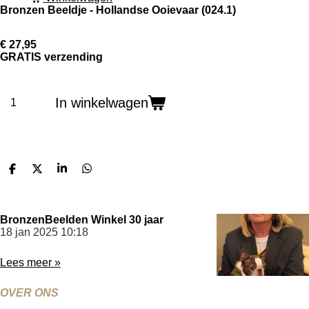
Bronzen Beeldje - Hollandse Ooievaar (024.1)
€ 27,95
GRATIS verzending
In winkelwagen
D
D
S
D
e
e
h
e
l
e
a
l
e
l
r
e
n
e
n
BronzenBeelden Winkel 30 jaar
18 jan 2025
10:18
Lees meer »
OVER ONS