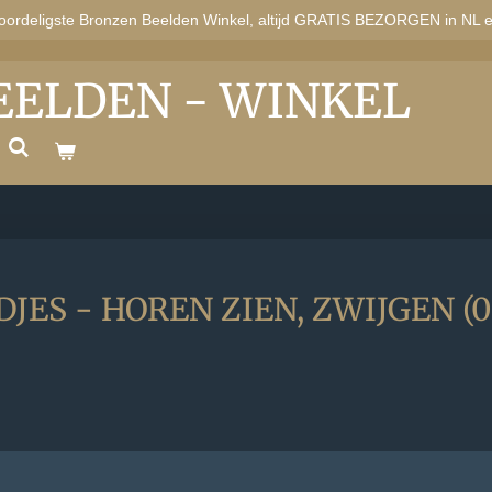
oordeligste Bronzen Beelden Winkel, altijd GRATIS BEZORGEN in NL 
EELDEN - WINKEL
ES - HOREN ZIEN, ZWIJGEN (05