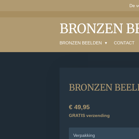
De v
Ga
direct
naar
BRONZEN B
de
hoofdinhoud
BRONZEN BEELDEN
CONTACT
BRONZEN BEELDJ
€ 49,95
GRATIS verzending
Verpakking