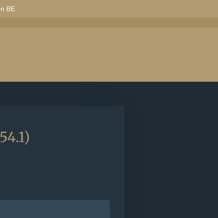
en BE
4.1)