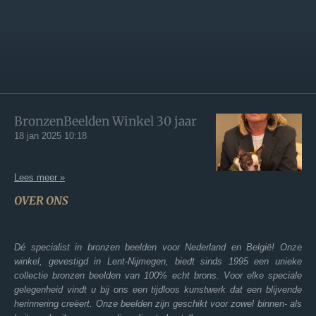
e
l
r
e
n
e
n
BronzenBeelden Winkel 30 jaar
18 jan 2025
10:18
Lees meer »
OVER ONS
Dé specialist in bronzen beelden voor Nederland en België! Onze
winkel, gevestigd in Lent-Nijmegen, biedt sinds 1995 een unieke
collectie bronzen beelden van 100% echt brons. Voor elke speciale
gelegenheid vindt u bij ons een tijdloos kunstwerk dat een blijvende
herinnering creëert. Onze beelden zijn geschikt voor zowel binnen- als