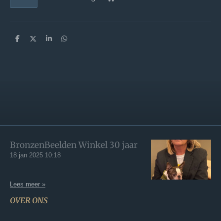
D
D
S
D
e
e
h
e
l
e
a
l
e
l
r
e
n
e
n
BronzenBeelden Winkel 30 jaar
18 jan 2025
10:18
Lees meer »
OVER ONS