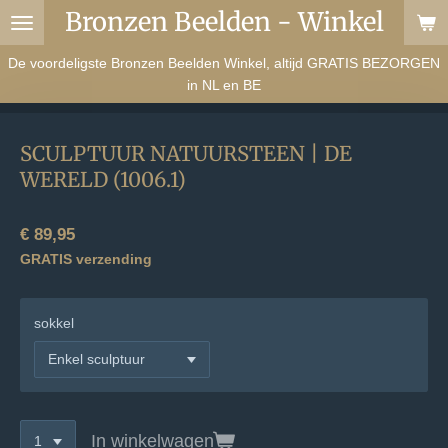
Bronzen Beelden - Winkel
Ga
direct
De voordeligste Bronzen Beelden Winkel, altijd GRATIS BEZORGEN
naar
in NL en BE
de
hoofdinhoud
SCULPTUUR NATUURSTEEN | DE
WERELD (1006.1)
€ 89,95
GRATIS verzending
sokkel
In winkelwagen